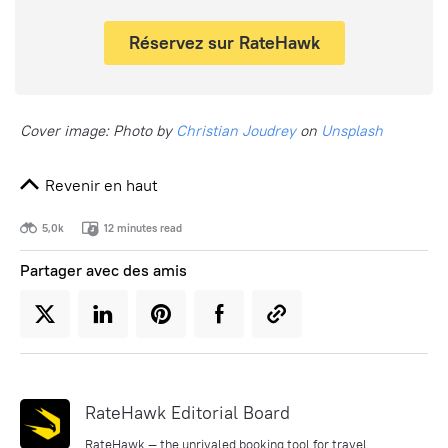
Réservez sur RateHawk
Cover image: Photo by
Christian Joudrey
on
Unsplash
Revenir en haut
5,0k
12 minutes read
Partager avec des amis
RateHawk Editorial Board
RateHawk — the unrivaled booking tool for travel