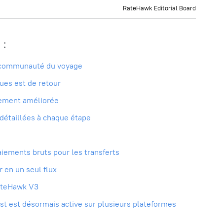
RateHawk Editorial Board
 :
a communauté du voyage
ues est de retour
ndement améliorée
détaillées à chaque étape
iements bruts pour les transferts
r en un seul flux
RateHawk V3
st est désormais active sur plusieurs plateformes