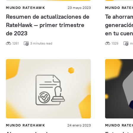
MUNDO RATEHAWK
23 mayo 2023
MUNDO RAT
Resumen de actualizaciones de
Te ahorra
RateHawk — primer trimestre
generació
de 2023
en tu cuen
1261
3 minutes read
1329
me
MUNDO RATEHAWK
24 enero 2023
MUNDO RAT