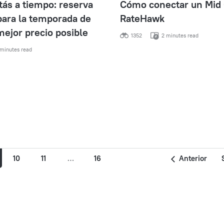
tás a tiempo: reserva
Cómo conectar un Mid 
para la temporada de
RateHawk
 mejor precio posible
1352
2 minutes read
minutes read
10
11
…
16
Anterior