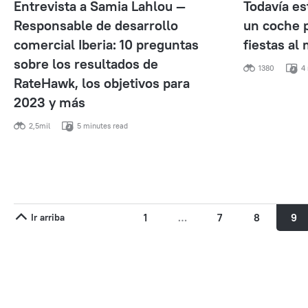
Entrevista a Samia Lahlou —
Todavía es
Responsable de desarrollo
un coche 
comercial Iberia: 10 preguntas
fiestas al
sobre los resultados de
1380
4 
RateHawk, los objetivos para
2023 y más
2,5mil
5 minutes read
Ir arriba
1
…
7
8
9