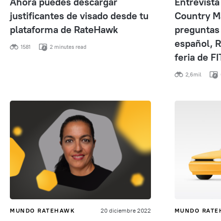
Ahora puedes descargar
Entrevista
justificantes de visado desde tu
Country M
plataforma de RateHawk
preguntas
español, 
1581
2 minutes read
feria de F
2,6mil
MUNDO RATEHAWK
20 diciembre 2022
MUNDO RAT