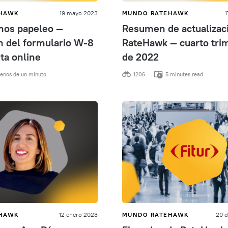
EHAWK
19 mayo 2023
MUNDO RATEHAWK
1
mos papeleo —
Resumen de actualizac
n del formulario W-8
RateHawk — cuarto tri
ta online
de 2022
nos de un minuto
1206
5 minutes read
EHAWK
12 enero 2023
MUNDO RATEHAWK
20 d