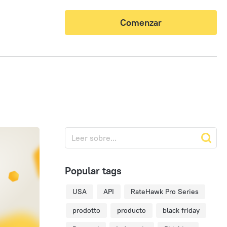
Comenzar
Popular tags
USA
API
RateHawk Pro Series
prodotto
producto
black friday