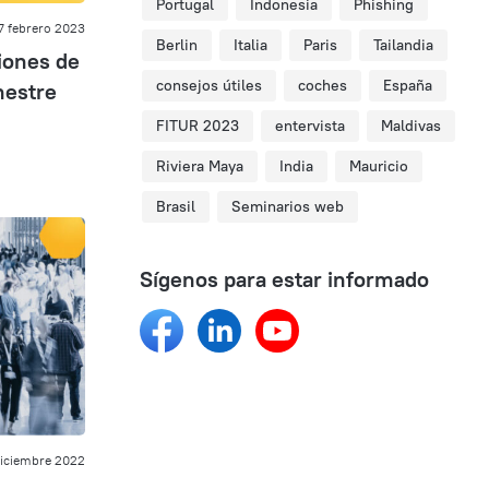
Portugal
Indonesia
Phishing
7 febrero 2023
Berlin
Italia
Paris
Tailandia
iones de
consejos útiles
coches
España
mestre
FITUR 2023
entervista
Maldivas
Riviera Maya
India
Mauricio
Brasil
Seminarios web
Sígenos para estar informado
iciembre 2022