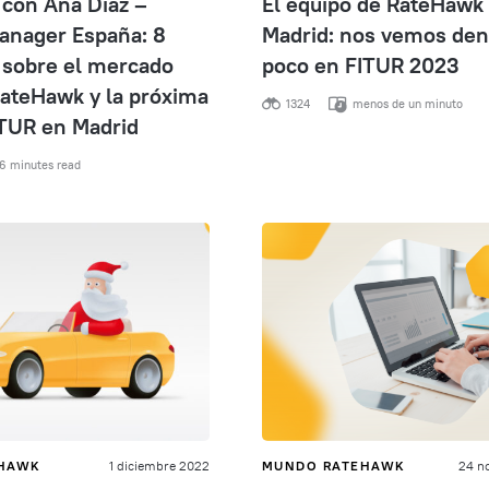
 con Ana Díaz –
El equipo de RateHawk 
anager España: 8
Madrid: nos vemos den
 sobre el mercado
poco en FITUR 2023
RateHawk y la próxima
1324
menos de un minuto
ITUR en Madrid
6 minutes read
EHAWK
1 diciembre 2022
MUNDO RATEHAWK
24 n