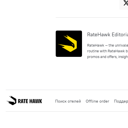
RateHawk Editori
RateHawk — the unrivaled
routine with RateHawk bl
promos and offers, insig
Поиск отелей
Offline order
Подде