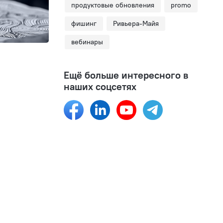
продуктовые обновления
promo
фишинг
Ривьера-Майя
вебинары
Ещё больше интересного в
наших соцсетях