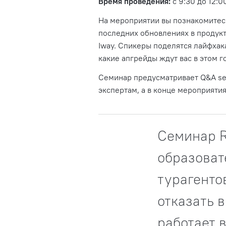
Время проведения:
с 9:30 до 12:0
На мероприятии вы познакомитес
последних обновлениях в продукт
Iway. Спикеры поделятся лайфхак
какие апгрейды ждут вас в этом г
Семинар предусматривает Q&A se
экспертам, а в конце мероприяти
Семинар R
образоват
турагенто
отказать в
работает в