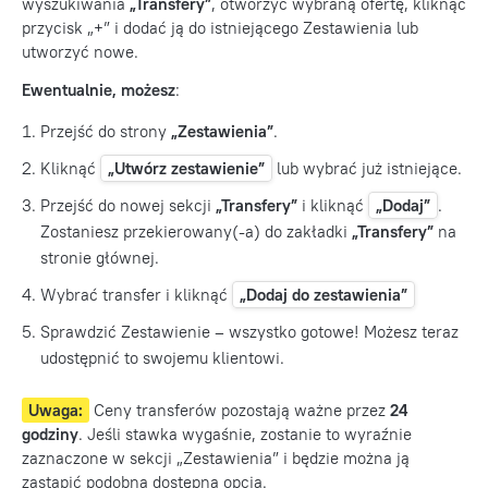
wyszukiwania
„Transfery”
, otworzyć wybraną ofertę, kliknąć
przycisk „+” i dodać ją do istniejącego Zestawienia lub
utworzyć nowe.
Ewentualnie, możesz
:
Przejść do strony
„
Zestawienia
”
.
Kliknąć
„Utwórz zestawienie”
lub wybrać już istniejące.
Przejść do nowej sekcji
„Transfery”
i kliknąć
„Dodaj”
.
Zostaniesz przekierowany(-a) do zakładki
„Transfery”
na
stronie głównej.
Wybrać transfer i kliknąć
„Dodaj do zestawienia”
Sprawdzić Zestawienie – wszystko gotowe! Możesz teraz
udostępnić to swojemu klientowi.
Uwaga:
Ceny transferów pozostają ważne przez
24
godziny
. Jeśli stawka wygaśnie, zostanie to wyraźnie
zaznaczone w sekcji „Zestawienia” i będzie można ją
zastąpić podobną dostępną opcją.