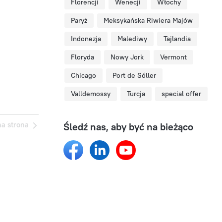
Florencji
Wenecji
Włochy
Paryż
Meksykańska Riwiera Majów
Indonezja
Malediwy
Tajlandia
Floryda
Nowy Jork
Vermont
Chicago
Port de Sóller
Valldemossy
Turcja
special offer
na strona
Śledź nas, aby być na bieżąco