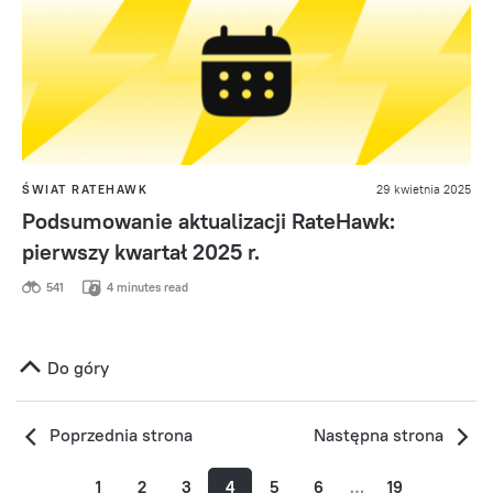
ŚWIAT RATEHAWK
29 kwietnia 2025
Podsumowanie aktualizacji RateHawk:
pierwszy kwartał 2025 r.
541
4 minutes read
Do góry
Poprzednia strona
Następna strona
1
2
3
4
5
6
…
19