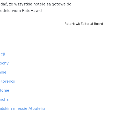
dodać, że wszystkie hotele są gotowe do
średnictwem RateHawk!
RateHawk Editorial Board
cji
łochy
anie
lorencji
elonie
uncha
lskim mieście Albufeira