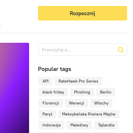
Rozpocznij
Popular tags
API
RateHawk Pro Series
black friday
Phishing
Berlin
Florencji
Wenecji
Włochy
Paryż
Meksykańska Riwiera Majów
Indonezja
Malediwy
Tajlandia