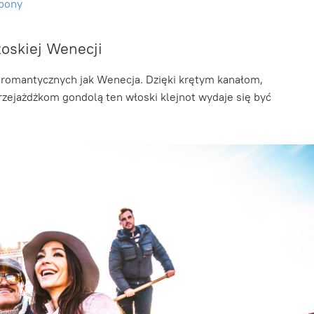
zbony
łoskiej Wenecji
k romantycznych jak Wenecja. Dzięki krętym kanałom,
ejażdżkom gondolą ten włoski klejnot wydaje się być