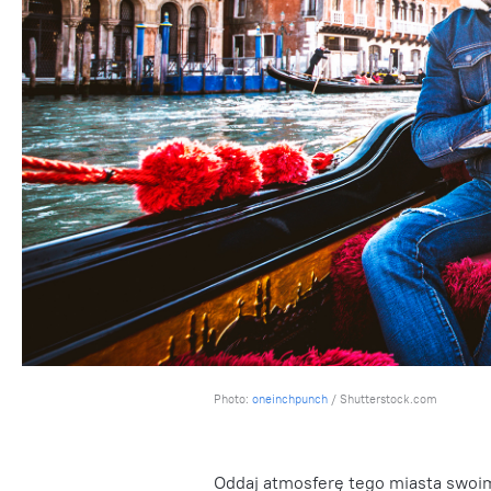
Photo:
oneinchpunch
/ Shutterstock.com
Oddaj atmosferę tego miasta swoim 