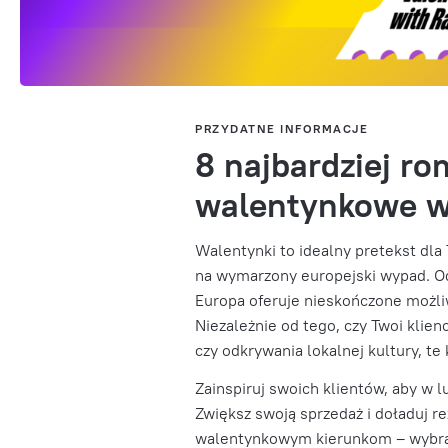
PRZYDATNE INFORMACJE
8 najbardziej r
walentynkowe w
Walentynki to idealny pretekst dla 
na wymarzony europejski wypad. Od
Europa oferuje nieskończone możl
Niezależnie od tego, czy Twoi klie
czy odkrywania lokalnej kultury, te
Zainspiruj swoich klientów, aby w l
Zwiększ swoją sprzedaż i doładuj r
walentynkowym kierunkom – wybran