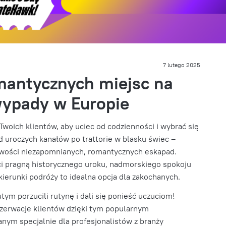
7 lutego 2025
omantycznych miejsc na
ypady w Europie
Twoich klientów, aby uciec od codzienności i wybrać się
 uroczych kanałów po trattorie w blasku świec –
iwości niezapomnianych, romantycznych eskapad.
nci pragną historycznego uroku, nadmorskiego spokoju
 kierunki podróży to idealna opcja dla zakochanych.
utym porzucili rutynę i dali się ponieść uczuciom!
ezerwacje klientów dzięki tym popularnym
ym specjalnie dla profesjonalistów z branży