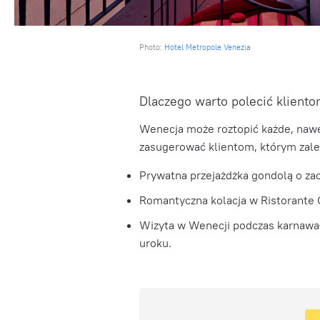
Photo:
Hotel Metropole Venezia
Dlaczego warto polecić klient
Wenecja może roztopić każde, nawe
zasugerować klientom, którym zależ
Prywatna przejażdżka gondolą o zac
Romantyczna kolacja w Ristorante 
Wizyta w Wenecji podczas karnawał
uroku.