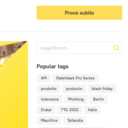
Provo subito
Popular tags
API
RateHawk Pro Series
prodotto
producto
black friday
Indonesia
Phishing
Berlin
Dubai
TTG 2022
Italia
Mauritius
Tailandia